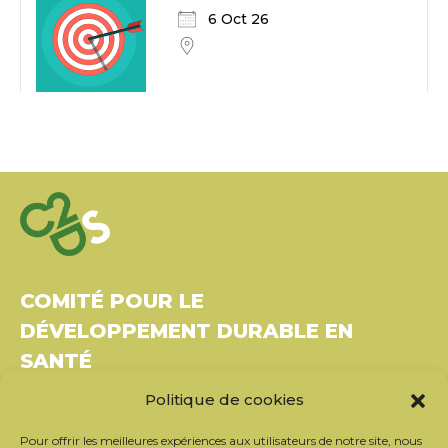
6 Oct 26
COMITÉ POUR LE
DÉVELOPPEMENT DURABLE EN
SANTÉ
Politique de cookies
Bâtiment Le Rubixco, 1 rue Bernard Maris
37270 Montlouis-sur-Loire
Pour offrir les meilleures expériences aux utilisateurs de notre site, nous