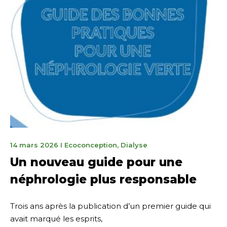
7
14 mars 2026
I
Ecoconception
,
Dialyse
avril
Un nouveau guide pour une
2026
néphrologie plus responsable
Trois ans après la publication d’un premier guide qui
avait marqué les esprits,