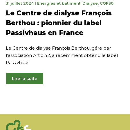
11
31 juillet 2024
I
Energies et bâtiment
,
Dialyse
,
COP30
novembre
Le Centre de dialyse François
2025
Berthou : pionnier du label
Passivhaus en France
Le Centre de dialyse François Berthou, géré par
l’association Artic 42, a récemment obtenu le label
Passivhaus.
Lire la suite