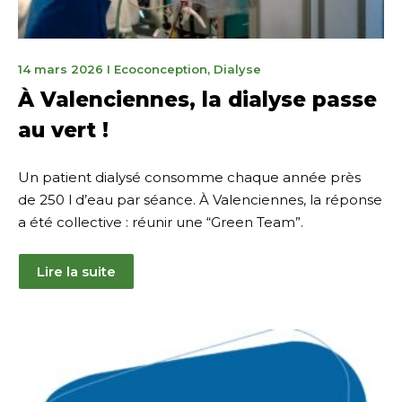
14
14 mars 2026
I
Ecoconception
,
Dialyse
mars
À Valenciennes, la dialyse passe
2026
au vert !
Un patient dialysé consomme chaque année près
de 250 l d’eau par séance. À Valenciennes, la réponse
a été collective : réunir une “Green Team”.
Lire la suite