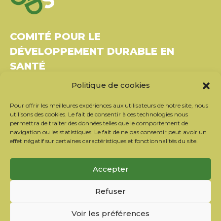
COMITÉ POUR LE
DÉVELOPPEMENT DURABLE EN
SANTÉ
Politique de cookies
Bâtiment Le Rubixco, 1 rue Bernard Maris
37270 Montlouis-sur-Loire
Pour offrir les meilleures expériences aux utilisateurs de notre site, nous
Tél. : 06 26 49 36 81 –
contact@c2ds.eu
utilisons des cookies. Le fait de consentir à ces technologies nous
permettra de traiter des données telles que le comportement de
navigation ou les statistiques. Le fait de ne pas consentir peut avoir un
Twitter
LinkedIn
Youtube
effet négatif sur certaines caractéristiques et fonctionnalités du site.
S’inscrire à la newsletter
Accepter
Nos partenaires
Refuser
Contacter l’équipe
Mentions légales
Voir les préférences
Politique de confidentialité