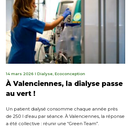
14
14 mars 2026
I
Dialyse
,
Ecoconception
mars
À Valenciennes, la dialyse passe
2026
au vert !
Un patient dialysé consomme chaque année près
de 250 l d’eau par séance. À Valenciennes, la réponse
a été collective : réunir une “Green Team”.