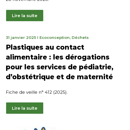
Lire la suite
15
31 janvier 2025
I
Ecoconception
,
Déchets
mai
Plastiques au contact
2025
alimentaire : les dérogations
pour les services de pédiatrie,
d’obstétrique et de maternité
Fiche de veille n° 412 (2025).
Lire la suite