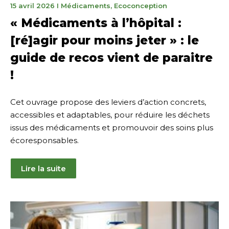
20
15 avril 2026
I
Médicaments
,
Ecoconception
avril
« Médicaments à l’hôpital :
2026
[ré]agir pour moins jeter » : le
guide de recos vient de paraitre
!
Cet ouvrage propose des leviers d’action concrets,
accessibles et adaptables, pour réduire les déchets
issus des médicaments et promouvoir des soins plus
écoresponsables.
Lire la suite