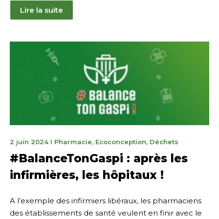
Lire la suite
6
2 juin 2024
I
Pharmacie
,
Ecoconception
,
Déchets
mars
#BalanceTonGaspi : après les
2025
infirmières, les hôpitaux !
A l’exemple des infirmiers libéraux, les pharmaciens
des établissements de santé veulent en finir avec le