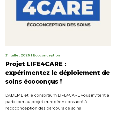
31
31 juillet 2026
I
Ecoconception
juillet
Projet LIFE4CARE :
2026
expérimentez le déploiement de
soins écoconçus !
L’ADEME et le consortium LIFE4CARE vous invitent à
participer au projet européen consacré à
l’écoconception des parcours de soins.