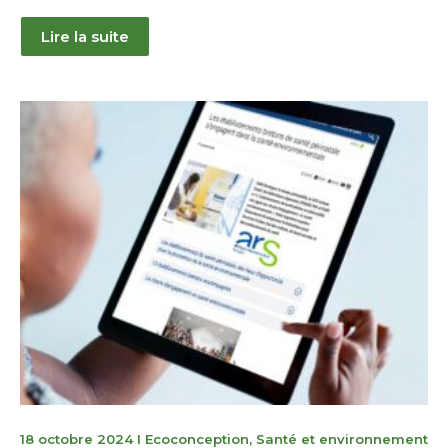
Lire la suite
23
18 octobre 2024
I
Ecoconception
,
Santé et environnement