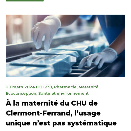
11
20 mars 2024
I
COP30
,
Pharmacie
,
Maternité
,
novembre
Ecoconception
,
Santé et environnement
2025
À la maternité du CHU de
Clermont-Ferrand, l’usage
unique n’est pas systématique