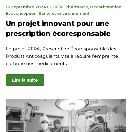
11
16 septembre 2024
I
COP30
,
Pharmacie
,
Décarbonation
,
novembre
Ecoconception
,
Santé et environnement
2025
Un projet innovant pour une
prescription écoresponsable
Le projet PEPA, Prescription Écoresponsable des
Produits Anticoagulants, vise à réduire l’empreinte
carbone des médicaments.
Lire la suite