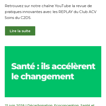
Retrouvez sur notre chaîne YouTube la revue de
pratiques innovantes avec les REPLAY du Club ACV
Soins du C2DS.
Lire la suite
30
21 juin 2026
I
Décarbonation
,
Ecoconception
,
Santé et