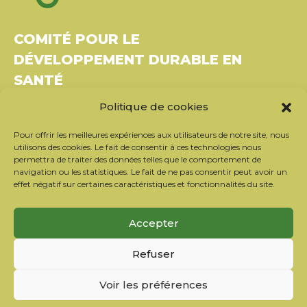
COMITÉ POUR LE
DÉVELOPPEMENT DURABLE EN
SANTÉ
Politique de cookies
Bâtiment Le Rubixco, 1 rue Bernard Maris
37270 Montlouis-sur-Loire
Pour offrir les meilleures expériences aux utilisateurs de notre site, nous
Tél. : 06 26 49 36 81 –
contact@c2ds.eu
utilisons des cookies. Le fait de consentir à ces technologies nous
permettra de traiter des données telles que le comportement de
navigation ou les statistiques. Le fait de ne pas consentir peut avoir un
Twitter
LinkedIn
Youtube
effet négatif sur certaines caractéristiques et fonctionnalités du site.
S’inscrire à la newsletter
Accepter
Nos partenaires
Refuser
Contacter l’équipe
Mentions légales
Voir les préférences
Politique de confidentialité