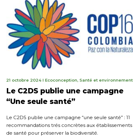
19
21 octobre 2024
I
Ecoconception
,
Santé et environnement
mai
Le C2DS publie une campagne
2025
“Une seule santé”
Le C2DS publie une campagne “une seule santé” : 11
recommandations trés concrètes aux établissements
de santé pour préserver la biodiversité.