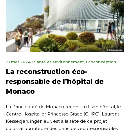
30
21 mai 2024
I
Santé et environnement
,
Ecoconception
septembre
La reconstruction éco-
2024
responsable de l’hôpital de
Monaco
La Principauté de Monaco reconstruit son hôpital, le
Centre Hospitalier Princesse Grace (CHPG). Laurent
Kessedjan, ingénieur, est à la tête de ce projet
colossal qui intégre des principes écoresponsables