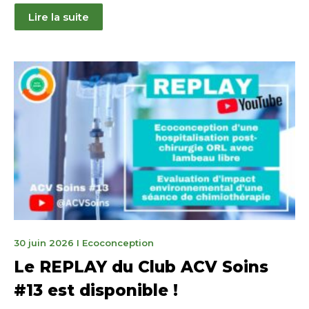
Lire la suite
31
30 juin 2026
I
Ecoconception
juillet
Le REPLAY du Club ACV Soins
2026
#13 est disponible !