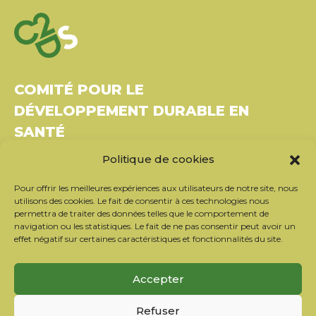
COMITÉ POUR LE
DÉVELOPPEMENT DURABLE EN
SANTÉ
Politique de cookies
Bâtiment Le Rubixco, 1 rue Bernard Maris
37270 Montlouis-sur-Loire
Pour offrir les meilleures expériences aux utilisateurs de notre site, nous
Tél. : 06 26 49 36 81 –
contact@c2ds.eu
utilisons des cookies. Le fait de consentir à ces technologies nous
permettra de traiter des données telles que le comportement de
navigation ou les statistiques. Le fait de ne pas consentir peut avoir un
Twitter
LinkedIn
Youtube
effet négatif sur certaines caractéristiques et fonctionnalités du site.
S’inscrire à la newsletter
Accepter
Nos partenaires
Refuser
Contacter l’équipe