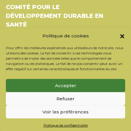
COMITÉ POUR LE
DÉVELOPPEMENT DURABLE EN
SANTÉ
Politique de cookies
Bâtiment Le Rubixco, 1 rue Bernard Maris
37270 Montlouis-sur-Loire
Pour offrir les meilleures expériences aux utilisateurs de notre site, nous
Tél. : 06 26 49 36 81 –
contact@c2ds.eu
utilisons des cookies. Le fait de consentir à ces technologies nous
permettra de traiter des données telles que le comportement de
navigation ou les statistiques. Le fait de ne pas consentir peut avoir un
Twitter
LinkedIn
Youtube
effet négatif sur certaines caractéristiques et fonctionnalités du site.
S’inscrire à la newsletter
Accepter
Nos partenaires
Refuser
Contacter l’équipe
Mentions légales
Voir les préférences
Politique de confidentialité
Politique de cookies
Politique de confidentialité
FR