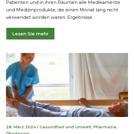
Patienten und in ihren Räumen alle Medikamente
und Medizinprodukte, die einen Monat lang nicht
verwendet worden waren. Ergebnisse :
Lesen Sie mehr
20.
28. März 2024
I
Gesundheit und Umwelt
,
Pharmazie
,
Januar
Ökodesign