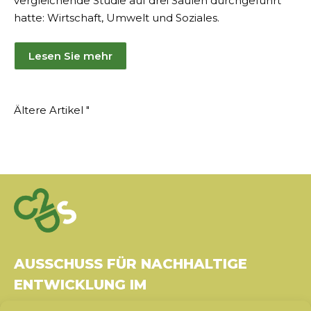
vergleichende Studie auf drei Säulen durchgeführt
hatte: Wirtschaft, Umwelt und Soziales.
Lesen Sie mehr
Artikel-
Ältere Artikel "
Navigation
AUSSCHUSS FÜR NACHHALTIGE
ENTWICKLUNG IM
GESUNDHEITSWESEN