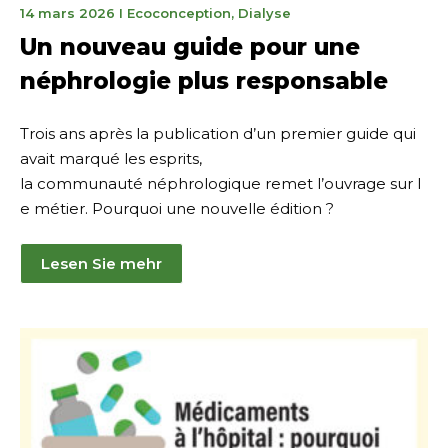
7
14 mars 2026
I
Ecoconception
,
Dialyse
avril
Un nouveau guide pour une
2026
néphrologie plus responsable
Trois ans après la publication d’un premier guide qui
avait marqué les esprits,
la communauté néphrologique remet l’ouvrage sur l
e métier. Pourquoi une nouvelle édition ?
Lesen Sie mehr