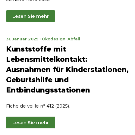
Lesen Sie mehr
15.
31. Januar 2025
I
Ökodesign
,
Abfall
Mai
Kunststoffe mit
2025
Lebensmittelkontakt:
Ausnahmen für Kinderstationen,
Geburtshilfe und
Entbindungsstationen
Fiche de veille n° 412 (2025).
Lesen Sie mehr