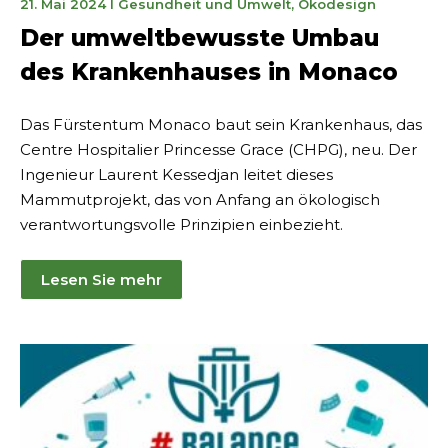
30.
21. Mai 2024
I
Gesundheit und Umwelt
,
Ökodesign
September
Der umweltbewusste Umbau
2024
des Krankenhauses in Monaco
Das Fürstentum Monaco baut sein Krankenhaus, das
Centre Hospitalier Princesse Grace (CHPG), neu. Der
Ingenieur Laurent Kessedjan leitet dieses
Mammutprojekt, das von Anfang an ökologisch
verantwortungsvolle Prinzipien einbezieht.
Lesen Sie mehr