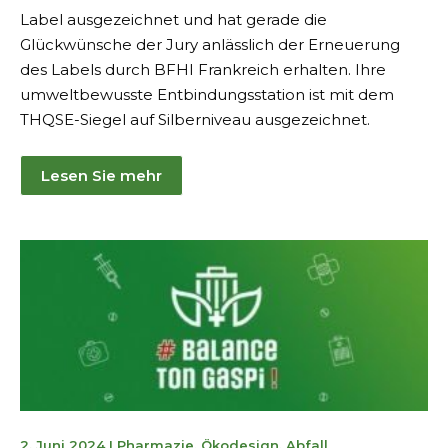
Label ausgezeichnet und hat gerade die
Glückwünsche der Jury anlässlich der Erneuerung
des Labels durch BFHI Frankreich erhalten. Ihre
umweltbewusste Entbindungsstation ist mit dem
THQSE-Siegel auf Silberniveau ausgezeichnet.
Lesen Sie mehr
6.
2. Juni 2024
I
Pharmazie
,
Ökodesign
,
Abfall