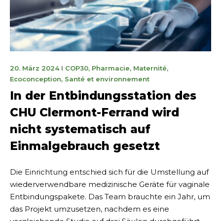
11
20. März 2024
I
COP30
,
Pharmacie
,
Maternité
,
novembre
Ecoconception
,
Santé et environnement
2025
In der Entbindungsstation des
CHU Clermont-Ferrand wird
nicht systematisch auf
Einmalgebrauch gesetzt
Die Einrichtung entschied sich für die Umstellung auf
wiederverwendbare medizinische Geräte für vaginale
Entbindungspakete. Das Team brauchte ein Jahr, um
das Projekt umzusetzen, nachdem es eine