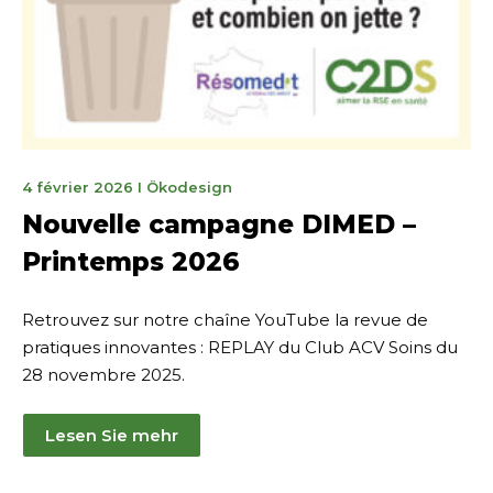
15
4 février 2026
I
Ökodesign
mai
Nouvelle campagne DIMED –
2026
Printemps 2026
Retrouvez sur notre chaîne YouTube la revue de
pratiques innovantes : REPLAY du Club ACV Soins du
28 novembre 2025.
Lesen Sie mehr