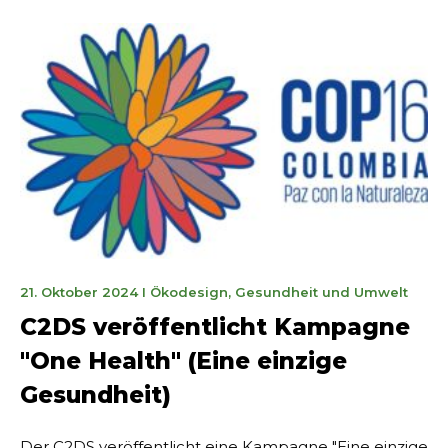
19
21. Oktober 2024
I
Ökodesign
,
Gesundheit und Umwelt
mai
C2DS veröffentlicht Kampagne
2025
"One Health" (Eine einzige
Gesundheit)
Der C2DS veröffentlicht eine Kampagne "Eine einzige