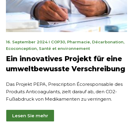
11
16. September 2024
I
COP30
,
Pharmacie
,
Décarbonation
,
novembre
Ecoconception
,
Santé et environnement
2025
Ein innovatives Projekt für eine
umweltbewusste Verschreibung
Das Projekt PEPA, Prescription Écoresponsable des
Produits Anticoagulants, zielt darauf ab, den CO2-
Fußabdruck von Medikamenten zu verringern.
Lesen Sie mehr