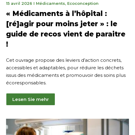
20
15 avril 2026
I
Médicaments
,
Ecoconception
avril
« Médicaments à l’hôpital :
2026
[ré]agir pour moins jeter » : le
guide de recos vient de paraitre
!
Cet ouvrage propose des leviers d’action concrets,
accessibles et adaptables, pour réduire les déchets
issus des médicaments et promouvoir des soins plus
écoresponsables.
Lesen Sie mehr