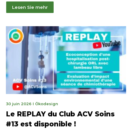
Lesen Sie mehr
31
30 juin 2026
I
Ökodesign
juillet
Le REPLAY du Club ACV Soins
2026
#13 est disponible !