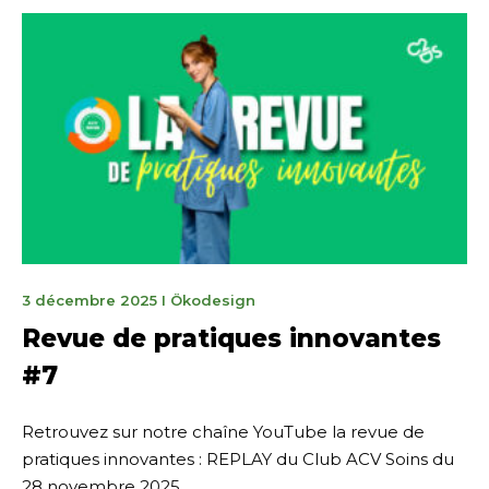
4
3 décembre 2025
I
Ökodesign
février
Revue de pratiques innovantes
2026
#7
Retrouvez sur notre chaîne YouTube la revue de
pratiques innovantes : REPLAY du Club ACV Soins du
28 novembre 2025.