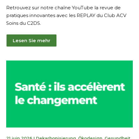
Retrouvez sur notre chaîne YouTube la revue de
pratiques innovantes avec les REPLAY du Club ACV
Soins du C2DS.
Lesen Sie mehr
30
21 juin 2026
I
Dekarbonisierung
,
Ökodesign
,
Gesundheit