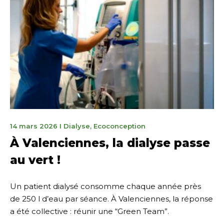
14
14 mars 2026
I
Dialyse
,
Ecoconception
mars
À Valenciennes, la dialyse passe
2026
au vert !
Un patient dialysé consomme chaque année près
de 250 l d’eau par séance. À Valenciennes, la réponse
a été collective : réunir une “Green Team”.