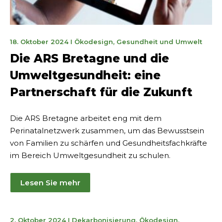
23.
18. Oktober 2024
I
Ökodesign
,
Gesundheit und Umwelt
Oktober
Die ARS Bretagne und die
2024
Umweltgesundheit: eine
Partnerschaft für die Zukunft
Die ARS Bretagne arbeitet eng mit dem
Perinatalnetzwerk zusammen, um das Bewusstsein
von Familien zu schärfen und Gesundheitsfachkräfte
im Bereich Umweltgesundheit zu schulen.
Lesen Sie mehr
11
2. Oktober 2024
I
Dekarbonisierung
,
Ökodesign
,