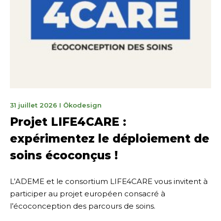
31
31 juillet 2026
I
Ökodesign
juillet
Projet LIFE4CARE :
2026
expérimentez le déploiement de
soins écoconçus !
L’ADEME et le consortium LIFE4CARE vous invitent à
participer au projet européen consacré à
l’écoconception des parcours de soins.