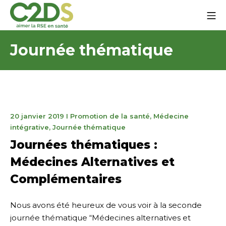
Aller
Me
au
contenu
C2DS
Journée thématique
27
20 janvier 2019
I
Promotion de la santé
,
Médecine
janvier
intégrative
,
Journée thématique
2025
Journées thématiques :
Médecines Alternatives et
Complémentaires
Nous avons été heureux de vous voir à la seconde
journée thématique “Médecines alternatives et