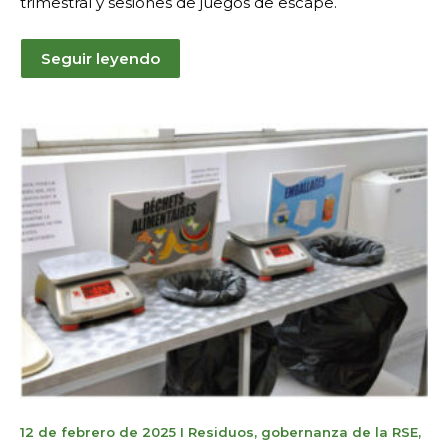
trimestral y sesiones de juegos de escape.
Seguir leyendo
7
12 de febrero de 2025
I
Residuos
,
gobernanza de la RSE
,