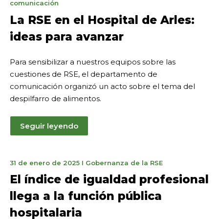
de
comunicación
marzo
La RSE en el Hospital de Arles:
de
ideas para avanzar
2025
Para sensibilizar a nuestros equipos sobre las
cuestiones de RSE, el departamento de
comunicación organizó un acto sobre el tema del
despilfarro de alimentos.
Seguir leyendo
15
31 de enero de 2025
I
Gobernanza de la RSE
de
El índice de igualdad profesional
mayo
llega a la función pública
de
2025
hospitalaria