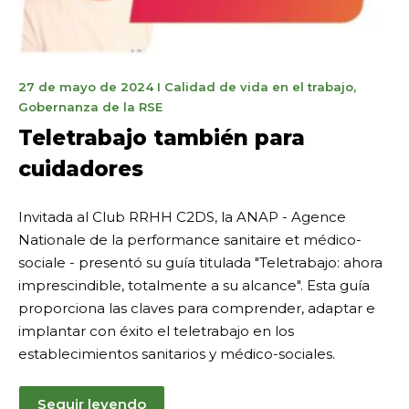
21
27 de mayo de 2024
I
Calidad de vida en el trabajo
,
de
Gobernanza de la RSE
febrero
Teletrabajo también para
de
cuidadores
2025
Invitada al Club RRHH C2DS, la ANAP - Agence
Nationale de la performance sanitaire et médico-
sociale - presentó su guía titulada "Teletrabajo: ahora
imprescindible, totalmente a su alcance". Esta guía
proporciona las claves para comprender, adaptar e
implantar con éxito el teletrabajo en los
establecimientos sanitarios y médico-sociales.
Seguir leyendo