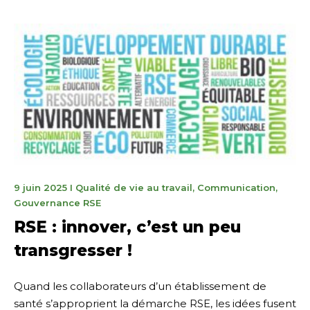
10
9 juin 2025
I
Qualité de vie au travail
,
Communication
,
de
Gouvernance RSE
junio
RSE : innover, c’est un peu
de
transgresser !
2025
Quand les collaborateurs d’un établissement de
santé s’approprient la démarche RSE, les idées fusent