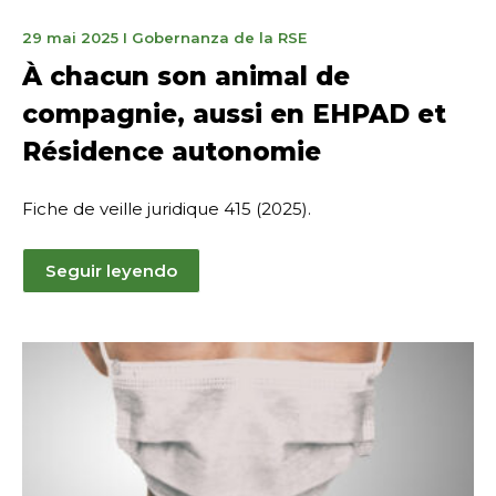
16
29 mai 2025
I
Gobernanza de la RSE
octobre
À chacun son animal de
2025
compagnie, aussi en EHPAD et
Résidence autonomie
Fiche de veille juridique 415 (2025).
Seguir leyendo