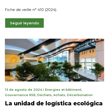
Fiche de veille n° 410 (2024).
Seguir leyendo
21
13 de agosto de 2024
I
Energies et bâtiment
,
de
Gouvernance RSE
,
Déchets
,
Achats
,
Décarbonation
enero
La unidad de logística ecológica
de