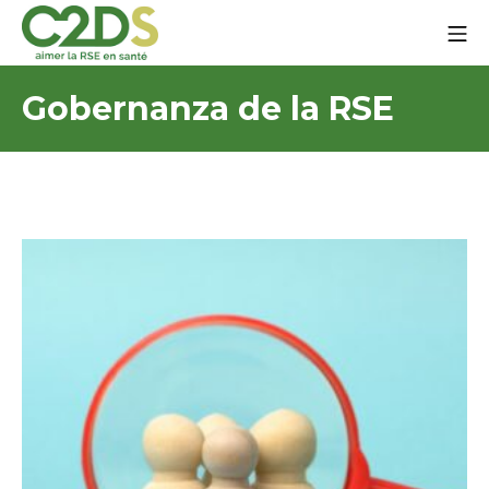
Ir
Me
al
contenido
C2DS
Gobernanza de la RSE