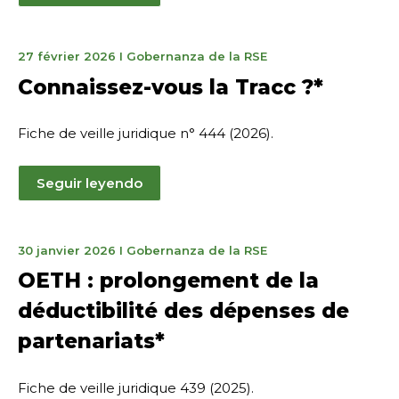
31
27 février 2026
I
Gobernanza de la RSE
mars
Connaissez-vous la Tracc ?*
2026
Fiche de veille juridique n° 444 (2026).
Seguir leyendo
2
30 janvier 2026
I
Gobernanza de la RSE
mars
OETH : prolongement de la
2026
déductibilité des dépenses de
partenariats*
Fiche de veille juridique 439 (2025).