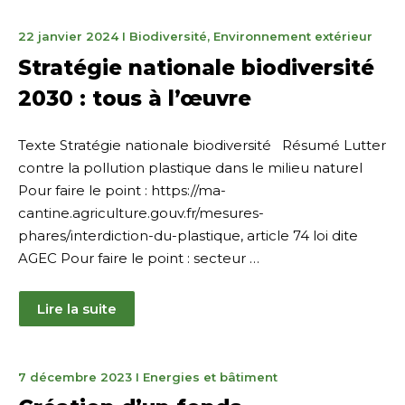
21
22 janvier 2024
I
Biodiversité
,
Environnement extérieur
janvier
Stratégie nationale biodiversité
2025
2030 : tous à l’œuvre
Texte Stratégie nationale biodiversité Résumé Lutter
contre la pollution plastique dans le milieu naturel
Pour faire le point : https://ma-
cantine.agriculture.gouv.fr/mesures-
phares/interdiction-du-plastique, article 74 loi dite
AGEC Pour faire le point : secteur …
Lire la suite
8
7 décembre 2023
I
Energies et bâtiment
décembre