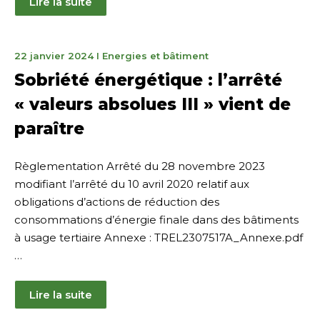
Lire la suite
22
22 janvier 2024
I
Energies et bâtiment
janvier
Sobriété énergétique : l’arrêté
2024
« valeurs absolues III » vient de
paraître
Règlementation Arrêté du 28 novembre 2023
modifiant l’arrêté du 10 avril 2020 relatif aux
obligations d’actions de réduction des
consommations d’énergie finale dans des bâtiments
à usage tertiaire Annexe : TREL2307517A_Annexe.pdf
…
Lire la suite