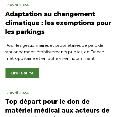
18
17 avril 2024
I
avril
Adaptation au changement
2024
climatique : les exemptions pour
les parkings
Pour les gestionnaires et propriétaires de parc de
stationnement, établissements publics, en France
métropolitaine et en outre-mer, notamment.
Lire la suite
18
17 avril 2024
I
avril
Top départ pour le don de
2024
matériel médical aux acteurs de