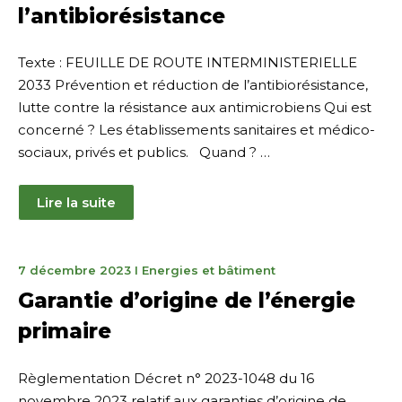
l’antibiorésistance
Texte : FEUILLE DE ROUTE INTERMINISTERIELLE
2033 Prévention et réduction de l’antibiorésistance,
lutte contre la résistance aux antimicrobiens Qui est
concerné ? Les établissements sanitaires et médico-
sociaux, privés et publics. Quand ? …
Lire la suite
7
7 décembre 2023
I
Energies et bâtiment
décembre
Garantie d’origine de l’énergie
2023
primaire
Règlementation Décret n° 2023-1048 du 16
novembre 2023 relatif aux garanties d’origine de