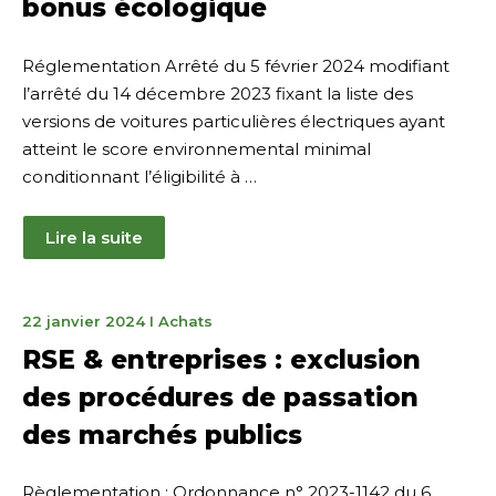
bonus écologique
Réglementation Arrêté du 5 février 2024 modifiant
l’arrêté du 14 décembre 2023 fixant la liste des
versions de voitures particulières électriques ayant
atteint le score environnemental minimal
conditionnant l’éligibilité à …
Lire la suite
22
22 janvier 2024
I
Achats
janvier
RSE & entreprises : exclusion
2024
des procédures de passation
des marchés publics
Règlementation : Ordonnance n° 2023-1142 du 6