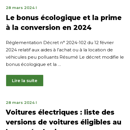
28
28 mars 2024
I
mars
Le bonus écologique et la prime
2024
à la conversion en 2024
Réglementation Décret n° 2024-102 du 12 février
2024 relatif aux aides à l’achat ou à la location de
véhicules peu polluants Résumé Le décret modifie le
bonus écologique et la …
Lire la suite
18
28 mars 2024
I
avril
Voitures électriques : liste des
2024
versions de voitures éligibles au