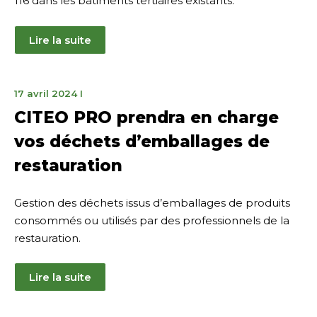
116 dans les bâtiments tertiaires existants.
Lire la suite
17
17 avril 2024
I
avril
CITEO PRO prendra en charge
2024
vos déchets d’emballages de
restauration
Gestion des déchets issus d’emballages de produits
consommés ou utilisés par des professionnels de la
restauration.
Lire la suite