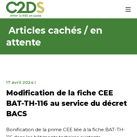
Aller
Me
au
contenu
C2DS
Articles cachés / en
attente
17
17 avril 2024
I
avril
Modification de la fiche CEE
2024
BAT-TH-116 au service du décret
BACS
Bonification de la prime CEE liée à la fiche BAT-TH-