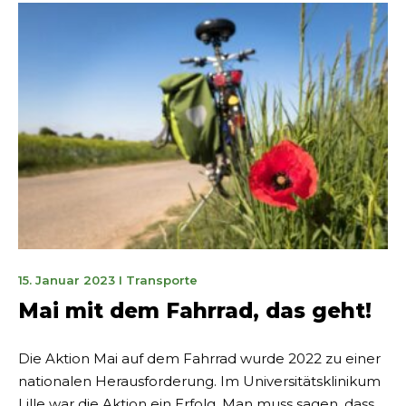
6.
15. Januar 2023
I
Transporte
Februar
Mai mit dem Fahrrad, das geht!
2023
Die Aktion Mai auf dem Fahrrad wurde 2022 zu einer
nationalen Herausforderung. Im Universitätsklinikum
Lille war die Aktion ein Erfolg. Man muss sagen, dass