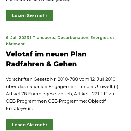
Lesen Sie mehr
19.
6. Juli 2023
I
Transports
,
Décarbonation
,
Energies et
Januar
bâtiment
2025
Velotaf im neuen Plan
Radfahren & Gehen
Vorschriften Gesetz Nr. 2010-788 vom 12. Juli 2010
über das nationale Engagement für die Umwelt (1),
Artikel 78 Energiegesetzbuch, Artikel L221-1 ff. zu
CEE-Programmen CEE-Programme: Objectif
Employeur ...
Lesen Sie mehr