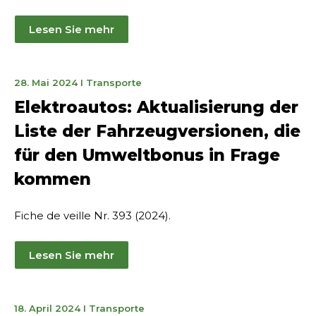
Lesen Sie mehr
28.
28. Mai 2024
I
Transporte
Mai
Elektroautos: Aktualisierung der
2024
Liste der Fahrzeugversionen, die
für den Umweltbonus in Frage
kommen
Fiche de veille Nr. 393 (2024).
Lesen Sie mehr
19.
18. April 2024
I
Transporte