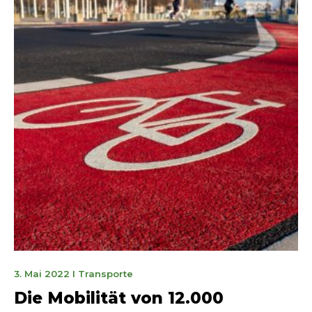
1.
3. Mai 2022
I
Transporte
Juni
Die Mobilität von 12.000
2022