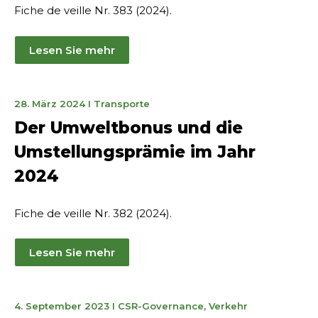
Fiche de veille Nr. 383 (2024).
Lesen Sie mehr
19.
28. März 2024
I
Transporte
April
Der Umweltbonus und die
2024
Umstellungsprämie im Jahr
2024
Fiche de veille Nr. 382 (2024).
Lesen Sie mehr
11
4. September 2023
I
CSR-Governance
,
Verkehr