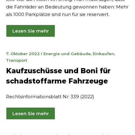
die Fahrräder an Bedeutung gewonnen haben: Mehr
als 1000 Parkplätze sind nun für sie reserviert.
Lesen Sie mehr
21.
7. Oktober 2022
I
Energie und Gebäude
,
Einkaufen
,
Januar
Transport
2025
Kaufzuschüsse und Boni für
schadstoffarme Fahrzeuge
Rechtsinformationsblatt Nr. 339 (2022)
Lesen Sie mehr