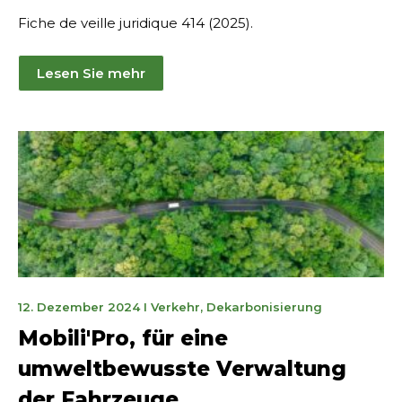
Fiche de veille juridique 414 (2025).
Lesen Sie mehr
13.
12. Dezember 2024
I
Verkehr
,
Dekarbonisierung
Januar
Mobili'Pro, für eine
2025
umweltbewusste Verwaltung
der Fahrzeuge