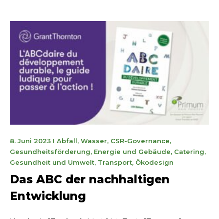
13.
8. Juni 2023
I
Abfall
,
Wasser
,
CSR-Governance
,
September
Gesundheitsförderung
,
Energie und Gebäude
,
Catering
,
2023
Gesundheit und Umwelt
,
Transport
,
Ökodesign
Das ABC der nachhaltigen
Entwicklung