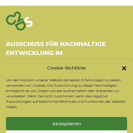
AUSSCHUSS FÜR NACHHALTIGE
ENTWICKLUNG IM
GESUNDHEITSWESEN
Cookie-Richtlinie
Gebäude Le Rubixco, 1 rue Bernard Maris
Um den Nutzern unserer Website die besten Erfahrungen zu bieten,
37270 Montlouis-sur-Loire
verwenden wir Cookies. Die Zustimmung zu diesen Technologien
Tel.: 06 26 49 36 81 -
contact@c2ds.eu
ermöglicht es uns, Daten wie das Surfverhalten oder Statistiken zu
verarbeiten. Wenn Sie nicht zustimmen, kann dies negative
Auswirkungen auf bestimmte Merkmale und Funktionen der Website
Twitter
LinkedIn
Youtube
haben.
Sich für den Newsletter anmelden
Akzeptieren
Unsere Partner