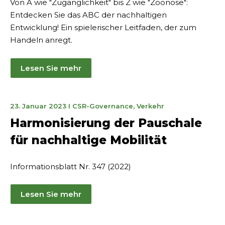
Von A wie "Zugänglichkeit" bis Z wie "Zoonose":
Entdecken Sie das ABC der nachhaltigen
Entwicklung! Ein spielerischer Leitfaden, der zum
Handeln anregt.
Lesen Sie mehr
22.
23. Januar 2023
I
CSR-Governance
,
Verkehr
März
Harmonisierung der Pauschale
2023
für nachhaltige Mobilität
Informationsblatt Nr. 347 (2022)
Lesen Sie mehr