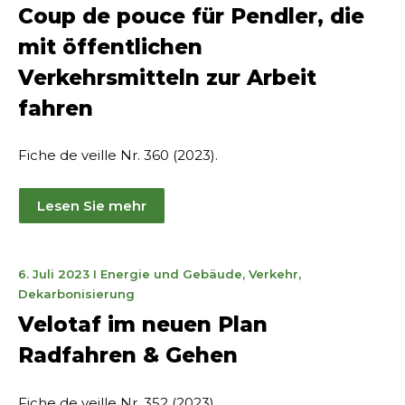
mai
Coup de pouce für Pendler, die
2026
mit öffentlichen
Verkehrsmitteln zur Arbeit
fahren
Fiche de veille Nr. 360 (2023).
Lesen Sie mehr
19.
6. Juli 2023
I
Energie und Gebäude
,
Verkehr
,
Januar
Dekarbonisierung
2025
Velotaf im neuen Plan
Radfahren & Gehen
Fiche de veille Nr. 352 (2023).