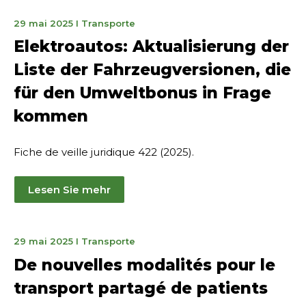
12.
29 mai 2025
I
Transporte
Juni
Elektroautos: Aktualisierung der
2025
Liste der Fahrzeugversionen, die
für den Umweltbonus in Frage
kommen
Fiche de veille juridique 422 (2025).
Lesen Sie mehr
12.
29 mai 2025
I
Transporte
Juni
De nouvelles modalités pour le
2025
transport partagé de patients