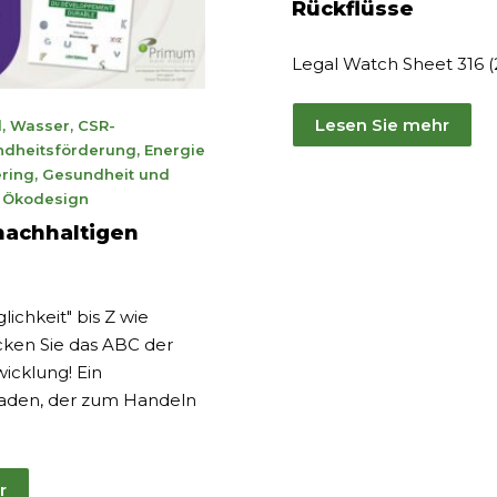
Rückflüsse
Legal Watch Sheet 316 (
Lesen Sie mehr
l
,
Wasser
,
CSR-
ber
dheitsförderung
,
Energie
ring
,
Gesundheit und
,
Ökodesign
nachhaltigen
ichkeit" bis Z wie
cken Sie das ABC der
icklung! Ein
tfaden, der zum Handeln
r