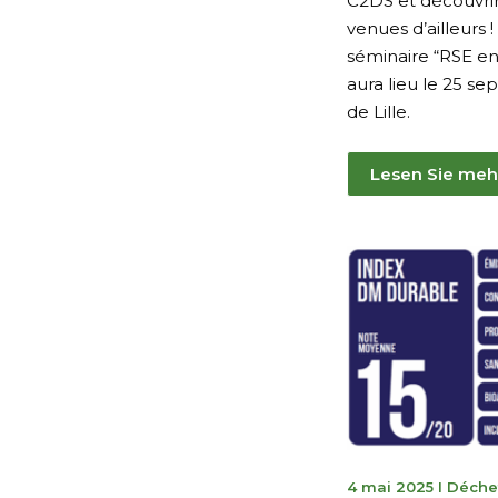
C2DS et découvrir l
venues d’ailleurs 
séminaire “RSE en
aura lieu le 25 s
de Lille.
Lesen Sie meh
18
4 mai 2025
I
Déche