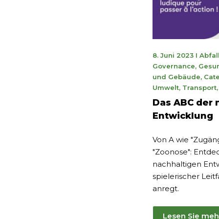
13.
8. Juni 2023
I
Abfal
Septem
Governance
,
Gesun
2023
und Gebäude
,
Cate
Umwelt
,
Transport
Das ABC der 
Entwicklung
Von A wie "Zugängl
"Zoonose": Entde
nachhaltigen Entw
spielerischer Lei
anregt.
Lesen Sie meh