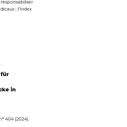
 responsabiliser
dicaux : l’Index
r
r
 für
ke in
n
 n° 404 (2024).