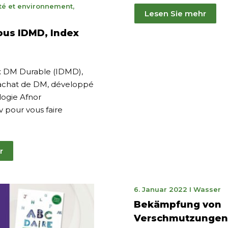
bre
té et environnement
,
Lesen Sie mehr
ous IDMD, Index
x DM Durable (IDMD),
 l’achat de DM, développé
logie Afnor
dv pour vous faire
r
31.
6. Januar 2022
I
Wasser
März
Bekämpfung von
2023
Verschmutzungen