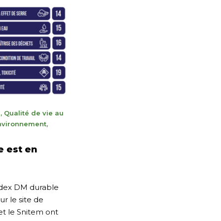
u
,
Qualité de vie au
environnement
,
e est en
ndex DM durable
ur le site de
et le Snitem ont