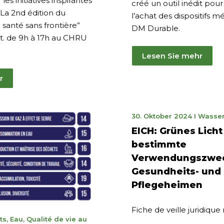
es initiatives inspirantes
créé un outil inédit pour
! La 2nd édition du
l’achat des dispositifs mé
 santé sans frontière”
DM Durable.
ept. de 9h à 17h au CHRU
Lesen Sie mehr
r
21.
30. Oktober 2024
I
Wasse
Novembe
EICH: Grünes Licht
2024
bestimmte
Verwendungszwec
Gesundheits- und
Pflegeheime
Fiche de veille juridique
ts
,
Eau
,
Qualité de vie au