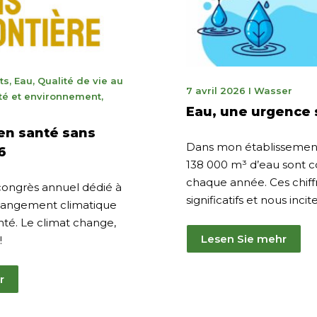
ts
,
Eau
,
Qualité de vie au
7
7 avril 2026
I
Wasser
té et environnement
,
avril
Eau, une urgence 
2026
en santé sans
Dans mon établissement
6
138 000 m³ d’eau sont
chaque année. Ces chiffr
congrès annuel dédié à
significatifs et nous incite
changement climatique
té. Le climat change,
Lesen Sie mehr
!
r