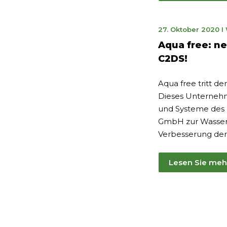
7.
27. Oktober 2020
I
Ju
Aqua free: ne
2
C2DS!
Aqua free tritt d
Dieses Unternehm
und Systeme des 
GmbH zur Wasser
Verbesserung der
Lesen Sie meh