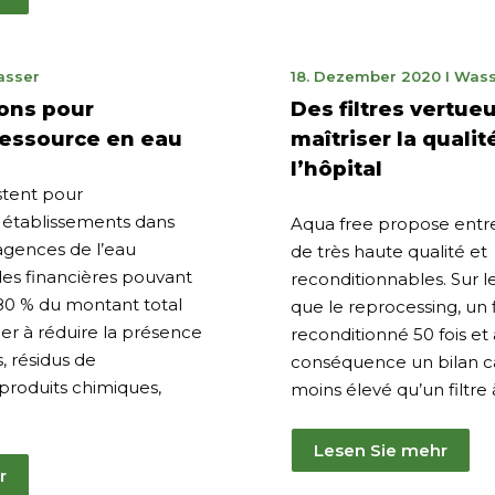
18.
sser
18. Dezember 2020
I
Wass
ruar
Dezem
ons pour
Des filtres vertue
1
2020
ressource en eau
maîtriser la qualit
l’hôpital
istent pour
établissements dans
Aqua free propose entre 
s agences de l’eau
de très haute qualité et
es financières pouvant
reconditionnables. Sur
 80 % du montant total
que le reprocessing, un f
der à réduire la présence
reconditionné 50 fois et 
, résidus de
conséquence un bilan c
roduits chimiques,
moins élevé qu’un filtre
Lesen Sie mehr
r