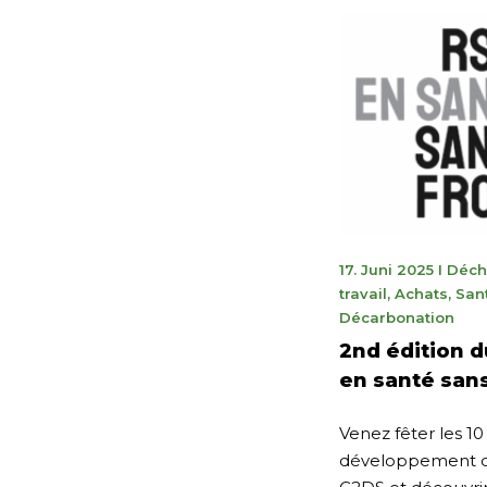
1
17. Juni 2025
I
Déch
octobr
travail
,
Achats
,
San
2025
Décarbonation
2nd édition 
en santé sans
Venez fêter les 10
développement du