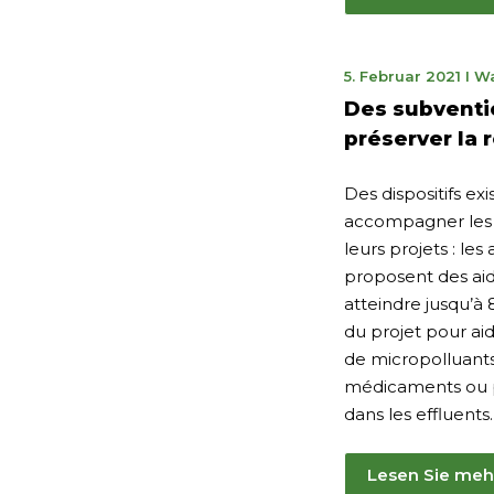
5.
5. Februar 2021
I
Wa
Feb
Des subventi
202
préserver la 
Des dispositifs ex
accompagner les 
leurs projets : le
proposent des aid
atteindre jusqu’à
du projet pour ai
de micropolluants
médicaments ou p
dans les effluents.
Lesen Sie meh