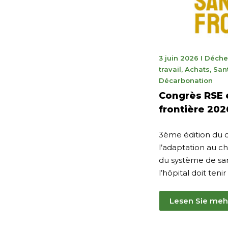
28
3 juin 2026
I
Déche
juillet
travail
,
Achats
,
San
2026
Décarbonation
Congrès RSE 
frontière 202
3ème édition du 
l’adaptation au 
du système de san
l’hôpital doit tenir 
Lesen Sie meh