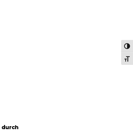
Passe
Chang
 durch