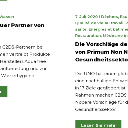
7.
Wasser
7. Juli 2020
I
Déchets
,
Eau
ni
Juni
Qualité de vie au travail
,
P
uer Partner von
023
2023
santé
,
Energies et bâtime
Restauration
,
Médecine in
Die Vorschläge d
en C2DS-Partnern bei.
von Primum Non N
en vertreibt Produkte
Gesundheitssekto
Herstellers Aqua free
aufbereitung und zur
Die UNO hat einen glob
 Wasserhygiene.
eine nachhaltige Entwick
in 17 Ziele gegliedert ist
r
Rahmen machen C2DS 
Nocere Vorschläge für 
Gesundheitssektor.
Lesen Sie mehr