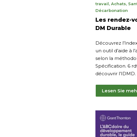
septem
travail
,
Achats
,
San
2025
Décarbonation
Les rendez-v
DM Durable
Découvrez l’Inde
un outil d’aide à
selon la méthodo
Spécification. 6 r
découvrir l’IDMD.
Lesen Sie meh