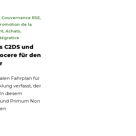
,
Gouvernance RSE
,
romotion de la
nt
,
Achats
,
tégrative
es C2DS und
ocere für den
r
alen Fahrplan für
lung verfasst, der
. In diesem
und Primum Non
den