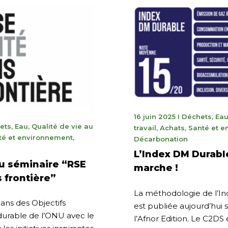
30
16 juin 2025
I
Déchets
,
Ea
ets
,
Eau
,
Qualité de vie au
juillet
travail
,
Achats
,
Santé et 
e
té et environnement
,
2026
Décarbonation
L’Index DM Durabl
du séminaire “RSE
marche !
 frontière”
La méthodologie de l’I
 ans des Objectifs
est publiée aujourd’hui s
rable de l’ONU avec le
l’Afnor Edition. Le C2DS 