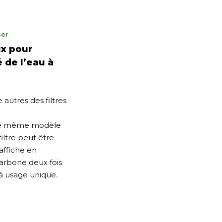
er
ber
ux pour
é de l’eau à
autres des filtres
 le même modèle
iltre peut être
affiche en
arbone deux fois
 à usage unique.